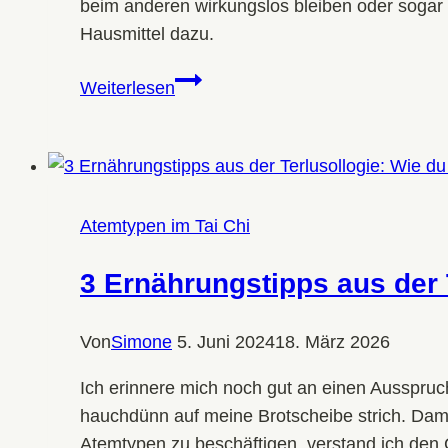
beim anderen wirkungslos bleiben oder sogar 
Hausmittel dazu.
Hausmittel
Weiterlesen
gegen
kalte
Füße:
7
Tipps,
Atemtypen im Tai Chi
abgestimmt
auf
3 Ernährungstipps aus der 
deinen
Körpertyp
Von
Simone
5. Juni 2024
18. März 2026
Ich erinnere mich noch gut an einen Ausspruch
hauchdünn auf meine Brotscheibe strich. Damals
Atemtypen zu beschäftigen, verstand ich den 