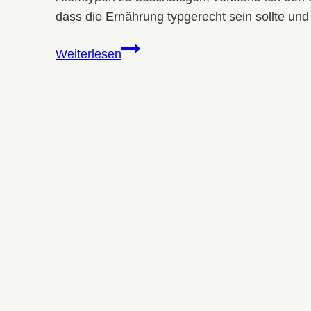
dass die Ernährung typgerecht sein sollte und
3
Weiterlesen
Ernährungstipps
aus
der
Terlusollogie:
Wie
du
dich
typgerecht
ernährst